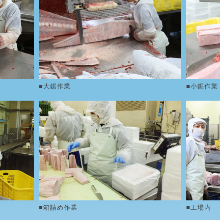
■大鋸作業
■小鋸作業
■箱詰め作業
■工場内