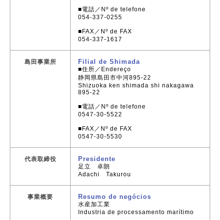
■電話／Nº de telefone
054-337-0255
■FAX／Nº de FAX
054-337-1617
Filial de Shimada
島田事業所
■住所／Endereço
静岡県島田市中河895-22
Shizuoka ken shimada shi nakagawa
895-22
■電話／Nº de telefone
0547-30-5522
■FAX／Nº de FAX
0547-30-5530
Presidente
代表取締役
足立 卓朗
Adachi Takurou
Resumo de negócios
事業概要
水産加工業
Industria de processamento marítimo